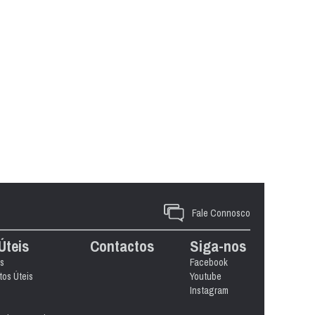
Fale Connosco
Úteis
Contactos
Siga-nos
s
Facebook
os Úteis
Youtube
Instagram