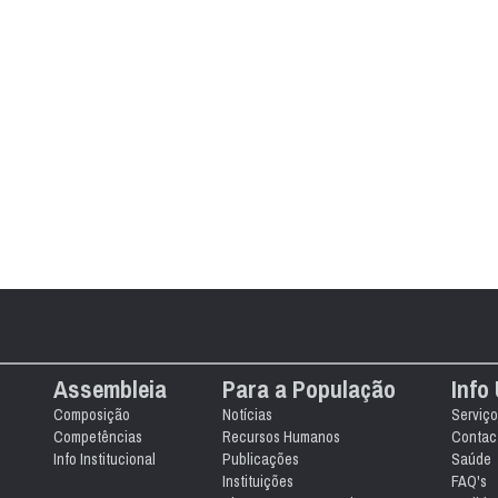
Assembleia
Para a População
Info 
Composição
Notícias
Serviço
Competências
Recursos Humanos
Contact
Info Institucional
Publicações
Saúde
Instituições
FAQ's