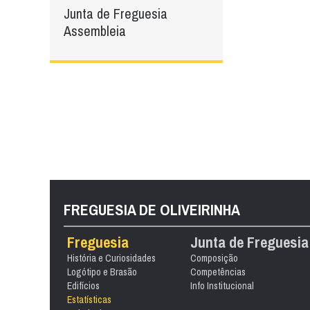
Junta de Freguesia
Assembleia
FREGUESIA DE OLIVEIRINHA
Freguesia
Junta de Freguesia
História e Curiosidades
Composição
Logótipo e Brasão
Competências
Edifícios
Info Institucional
Estatísticas