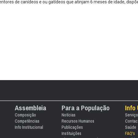
ntores de canídeos e ou gatídeos que atinjam 6 meses de idade, dispõe
Assembleia
Para a População
Info 
Composição
Notícias
Serviço
Competências
Recursos Humanos
Contact
Info Institucional
Publicações
Saúde
Instituições
FAQ's