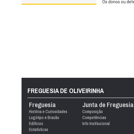
Os donos ou dete
FREGUESIA DE OLIVEIRINHA
Freguesia
Junta de Freguesia
História e Curiosidades
Composição
Logótipo e Brasão
Competências
Edifícios
Info Institucional
Estatísticas