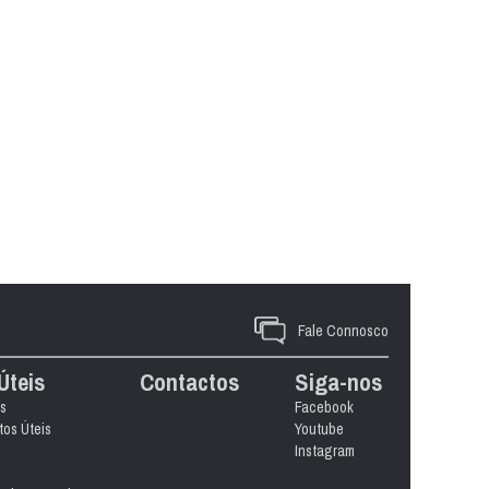
Fale Connosco
Úteis
Contactos
Siga-nos
s
Facebook
os Úteis
Youtube
Instagram