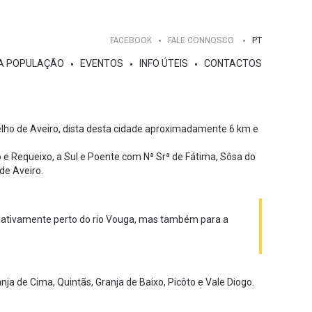
FACEBOOK
FALE CONNOSCO
PT
A POPULAÇÃO
EVENTOS
INFO ÚTEIS
CONTACTOS
elho de Aveiro, dista desta cidade aproximadamente 6 km e
 e Requeixo, a Sul e Poente com Nª Srª de Fátima, Sôsa do
de Aveiro.
elativamente perto do rio Vouga, mas também para a
anja de Cima, Quintãs, Granja de Baixo, Picôto e Vale Diogo.