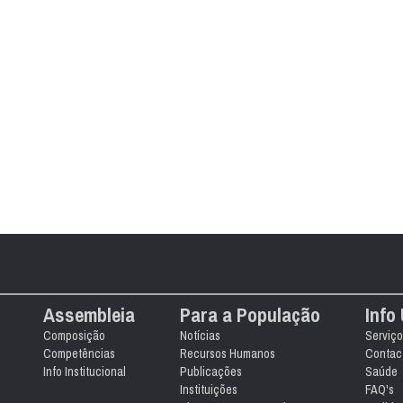
Assembleia
Para a População
Info 
Composição
Notícias
Serviço
Competências
Recursos Humanos
Contact
Info Institucional
Publicações
Saúde
Instituições
FAQ's