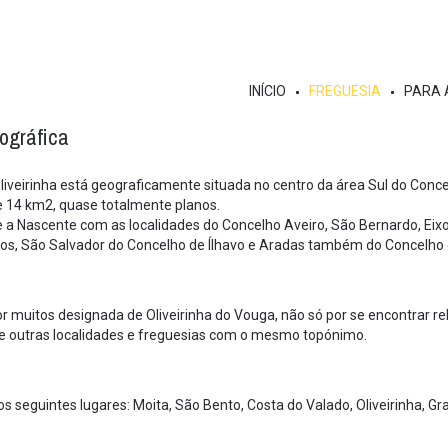
INÍCIO
FREGUESIA
PARA 
ográfica
liveirinha está geograficamente situada no centro da área Sul do Conc
 14 km2, quase totalmente planos.
e a Nascente com as localidades do Concelho Aveiro, São Bernardo, Eixo
os, São Salvador do Concelho de Ílhavo e Aradas também do Concelho 
 muitos designada de Oliveirinha do Vouga, não só por se encontrar r
de outras localidades e freguesias com o mesmo topónimo.
os seguintes lugares: Moita, São Bento, Costa do Valado, Oliveirinha, Gr